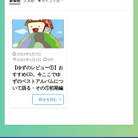
新着順
人気順
★カテゴリ別
ゲーミングデバイス
ガジェット関係
その他(ガジェットや音楽）
音楽機材
マウス
キーボード
ヘッドセット
イヤホン
ゲーミングモニター
ヘッドホン
マイク
配信機材
ゲーミングパッド
ゲーミングチェア
サラウンドアンプ
マウスパッド
Webカメラ
スマートウォッチ
美容
フィットネス
ロボット掃除機
ボードゲーム
2021年5月7日
2025年2月2日
0件
【ゆずのレビュー①】お
すすめCD。今ここでゆ
ずのベストアルバムにつ
いて語る・その①初期編
続きを読む