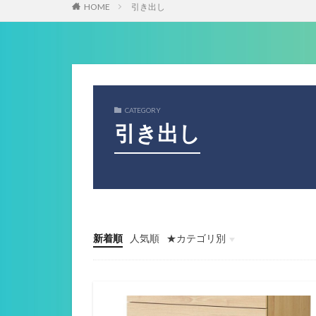
HOME
引き出し
CATEGORY
引き出し
新着順
人気順
★カテゴリ別
ゲーミングデバイス
ガジェット関係
その他(ガジェットや音楽）
音楽機材
マウス
キーボード
ヘッドセット
イヤホン
ゲーミングモニター
ヘッドホン
マイク
配信機材
ゲーミングパッド
ゲーミングチェア
サラウンドアンプ
マウスパッド
Webカメラ
スマートウォッチ
美容
フィットネス
ロボット掃除機
ボードゲーム