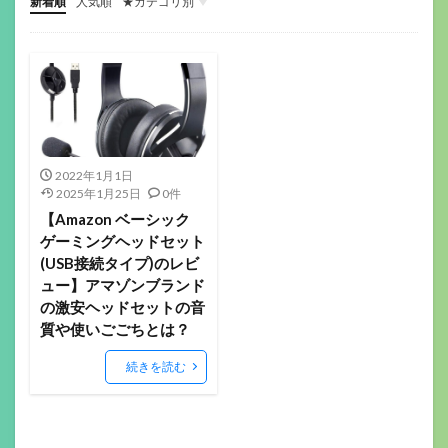
新着順
人気順
★カテゴリ別
ゲーミングデバイス
ガジェット関係
その他(ガジェットや音楽）
音楽機材
マウス
キーボード
ヘッドセット
イヤホン
ゲーミングモニター
ヘッドホン
マイク
配信機材
ゲーミングパッド
ゲーミングチェア
サラウンドアンプ
マウスパッド
Webカメラ
スマートウォッチ
美容
フィットネス
ロボット掃除機
ボードゲーム
2022年1月1日
2025年1月25日
0件
【Amazon ベーシック
ゲーミングヘッドセット
(USB接続タイプ)のレビ
ュー】アマゾンブランド
の激安ヘッドセットの音
質や使いごごちとは？
続きを読む