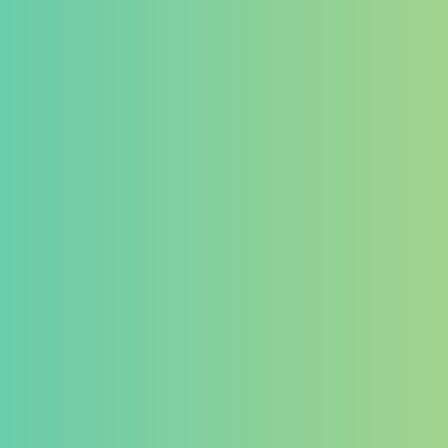
ゲーミングデバイス
イヤホン
マイク
その他
カテゴリー
タグ
PB Tails
検索