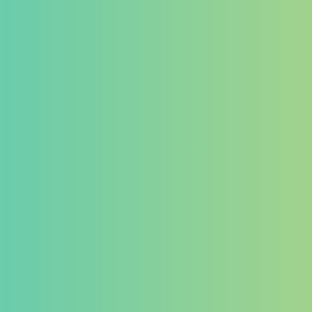
ゲーミングデバイス
イヤホン
マイク
その他
カテゴリー
タグ
PB Tails
検索