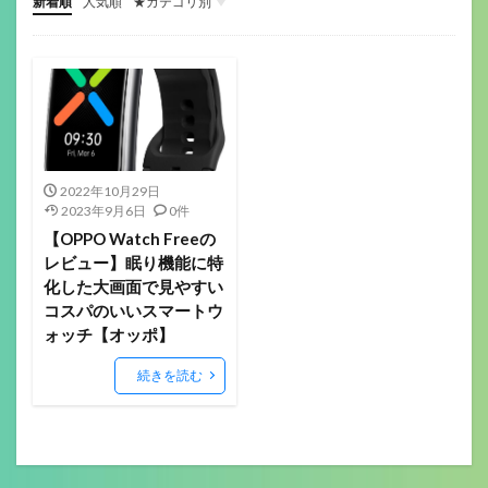
新着順
人気順
★カテゴリ別
ゲーミングデバイス
ガジェット関係
その他(ガジェットや音楽）
音楽機材
マウス
キーボード
ヘッドセット
イヤホン
ゲーミングモニター
ヘッドホン
マイク
配信機材
ゲーミングパッド
ゲーミングチェア
サラウンドアンプ
マウスパッド
Webカメラ
スマートウォッチ
美容
フィットネス
ロボット掃除機
ボードゲーム
2022年10月29日
2023年9月6日
0件
【OPPO Watch Freeの
レビュー】眠り機能に特
化した大画面で見やすい
コスパのいいスマートウ
ォッチ【オッポ】
続きを読む