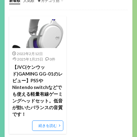
新着順
人気順
★カテゴリ別
ゲーミングデバイス
ガジェット関係
その他(ガジェットや音楽）
音楽機材
マウス
キーボード
ヘッドセット
イヤホン
ゲーミングモニター
ヘッドホン
マイク
配信機材
ゲーミングパッド
ゲーミングチェア
サラウンドアンプ
マウスパッド
Webカメラ
スマートウォッチ
美容
フィットネス
ロボット掃除機
ボードゲーム
2022年2月12日
2025年1月25日
0件
【JVC(ケンウッ
ド)GAMING GG-01のレ
ビュー】PS5や
Nintendo switchなどで
も使える軽量有線ゲーミ
ングヘッドセット。低音
が効いたバランスの音質
です！
続きを読む