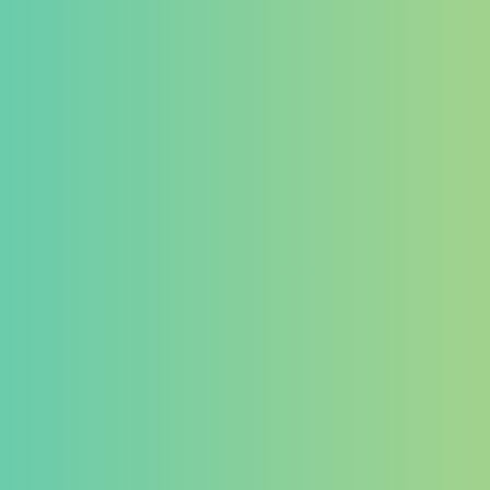
ゲーミングデバイス
イヤホン
マイク
その他
カテゴリー
タグ
PB Tails
検索