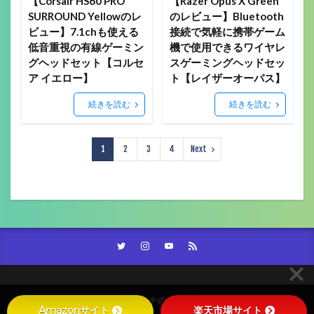
【Corsair HS60 PRO
【Razer Opus X Green
SURROUND Yellowのレ
のレビュー】Bluetooth
ビュー】7.1chも使える
接続で気軽に携帯ゲーム
低音重視の有線ゲーミン
機で使用できるワイヤレ
グヘッドセット【コルセ
スゲーミングヘッドセッ
ア イエロー】
ト【レイザーオーパス】
続きを読む
続きを読む
1
2
3
4
Next
© Copyright 2026
スズミチのガジェットブログ。。。
.
Amazonサイト
楽天市場サイト