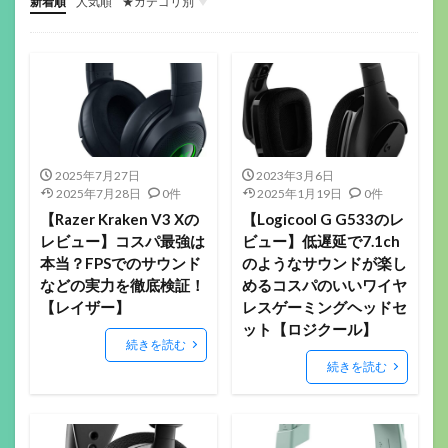
新着順
人気順
★カテゴリ別
ゲーミングデバイス
ガジェット関係
その他(ガジェットや音楽）
音楽機材
マウス
キーボード
ヘッドセット
イヤホン
ゲーミングモニター
ヘッドホン
マイク
配信機材
ゲーミングパッド
ゲーミングチェア
サラウンドアンプ
マウスパッド
Webカメラ
スマートウォッチ
美容
フィットネス
ロボット掃除機
ボードゲーム
2025年7月27日
2023年3月6日
2025年7月28日
0件
2025年1月19日
0件
【Razer Kraken V3 Xの
【Logicool G G533のレ
レビュー】コスパ最強は
ビュー】低遅延で7.1ch
本当？FPSでのサウンド
のようなサウンドが楽し
などの実力を徹底検証！
めるコスパのいいワイヤ
【レイザー】
レスゲーミングヘッドセ
ット【ロジクール】
続きを読む
続きを読む