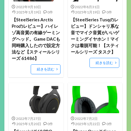
2022年9月10日
2022年8月31日
2025年1月19日
0件
2025年1月19日
0件
【SteelSeries Arctis
【SteelSeries Tusqのレ
Proのレビュー】ハイレ
ビュー】ドンシャリ系な
ゾ高音質の有線ゲーミン
音でマイク音質がいいゲ
グヘッド。Game DACも
ーミングイヤホン！マイ
同時購入したので設定方
クは着脱可能！【スティ
法など【スティールシリ
ールシリーズ タスク】
ーズ 61486】
続きを読む
続きを読む
2022年7月27日
2022年7月2日
2025年1月20日
0件
2025年1月22日
0件