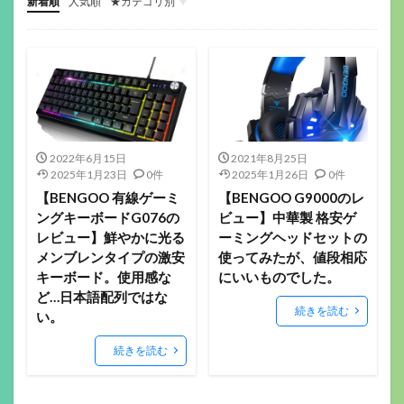
新着順
人気順
★カテゴリ別
ゲーミングデバイス
ガジェット関係
その他(ガジェットや音楽）
音楽機材
マウス
キーボード
ヘッドセット
イヤホン
ゲーミングモニター
ヘッドホン
マイク
配信機材
ゲーミングパッド
ゲーミングチェア
サラウンドアンプ
マウスパッド
Webカメラ
スマートウォッチ
美容
フィットネス
ロボット掃除機
ボードゲーム
2022年6月15日
2021年8月25日
2025年1月23日
0件
2025年1月26日
0件
【BENGOO 有線ゲーミ
【BENGOO G9000のレ
ングキーボードG076の
ビュー】中華製 格安ゲ
レビュー】鮮やかに光る
ーミングヘッドセットの
メンブレンタイプの激安
使ってみたが、値段相応
キーボード。使用感な
にいいものでした。
ど…日本語配列ではな
続きを読む
い。
続きを読む