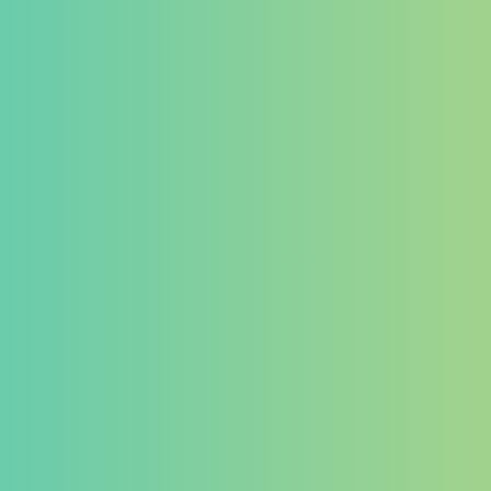
ゲーミングデバイス
イヤホン
マイク
その他
カテゴリー
タグ
PB Tails
検索