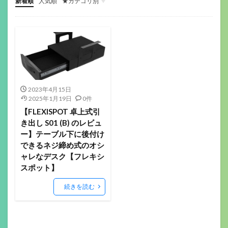
新着順
人気順
★カテゴリ別
ゲーミングデバイス
ガジェット関係
その他(ガジェットや音楽）
音楽機材
マウス
キーボード
ヘッドセット
イヤホン
ゲーミングモニター
ヘッドホン
マイク
配信機材
ゲーミングパッド
ゲーミングチェア
サラウンドアンプ
マウスパッド
Webカメラ
スマートウォッチ
美容
フィットネス
ロボット掃除機
ボードゲーム
2023年4月15日
2025年1月19日
0件
【FLEXISPOT 卓上式引
き出し S01 (B) のレビュ
ー】テーブル下に後付け
できるネジ締め式のオシ
ャレなデスク【フレキシ
スポット】
続きを読む