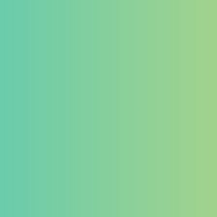
ゲーミングデバイス
イヤホン
マイク
その他
カテゴリー
タグ
PB Tails
検索