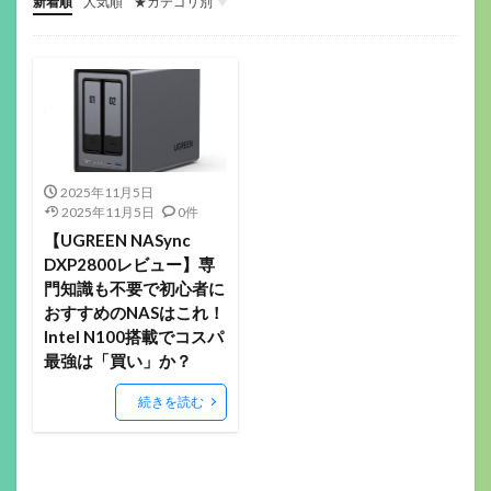
新着順
人気順
★カテゴリ別
ゲーミングデバイス
ガジェット関係
その他(ガジェットや音楽）
音楽機材
マウス
キーボード
ヘッドセット
イヤホン
ゲーミングモニター
ヘッドホン
マイク
配信機材
ゲーミングパッド
ゲーミングチェア
サラウンドアンプ
マウスパッド
Webカメラ
スマートウォッチ
美容
フィットネス
ロボット掃除機
ボードゲーム
2025年11月5日
2025年11月5日
0件
【UGREEN NASync
DXP2800レビュー】専
門知識も不要で初心者に
おすすめのNASはこれ！
Intel N100搭載でコスパ
最強は「買い」か？
続きを読む