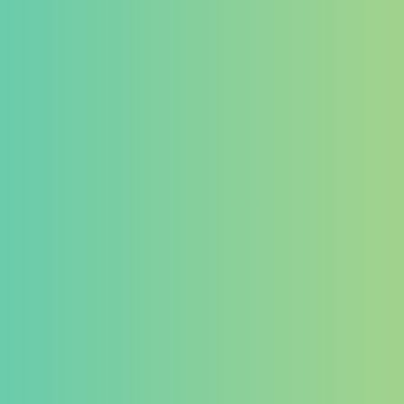
ゲーミングデバイス
イヤホン
マイク
その他
カテゴリー
タグ
PB Tails
検索