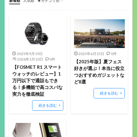
新着順
人気順
★カテゴリ別
ゲーミングデバイス
ガジェット関係
その他(ガジェットや音楽）
音楽機材
マウス
キーボード
ヘッドセット
イヤホン
ゲーミングモニター
ヘッドホン
マイク
配信機材
ゲーミングパッド
ゲーミングチェア
サラウンドアンプ
マウスパッド
Webカメラ
スマートウォッチ
美容
フィットネス
ロボット掃除機
ボードゲーム
2025年9月19日
2025年6月15日
0件
2026年1月10日
0件
【2025年版】夏フェス
【FOSMET R1 スマート
好きが選ぶ！本当に役立
ウォッチのレビュー】1
つおすすめガジェットな
万円以下で通話もでき
ど8選
る！多機能で高コスパな
続きを読む
実力を徹底検証
続きを読む