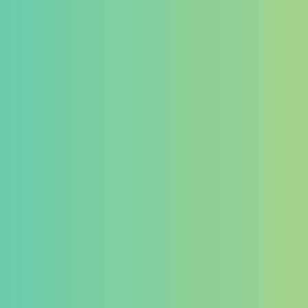
ゲーミングデバイス
イヤホン
マイク
その他
カテゴリー
タグ
PB Tails
検索