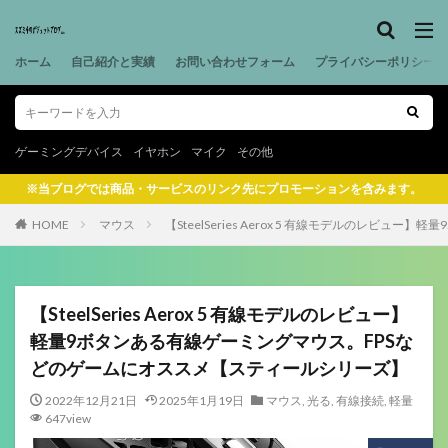
ホーム
自己紹介と実績
お問い合わせフォーム
プライバシーポリシー
ゲーミングデバイス
イヤホン
マイク
その他
※当ブログでは商品・サービスのリンク先にプロモーションを含みます。
HOME
マウス
【SteelSeries Aerox 5 有線モデルのレ
【SteelSeries Aerox 5 有線モデルのレビュー】
軽量9ボタンある有線ゲーミングマウス。FPSな
どのゲームにオススメ【スティールシリーズ】
2022年12月21日
2025年1月19日
マウス
,
光る
,
有線接続
,
軽量
647view