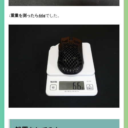
↓
重量を測ったら
66g
でした。