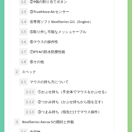
1.2
②9個の割り当てボタン
1.3
③TrueMove Airセンサー
1.4
④専用ソフトSteelSeries GG（Engine）
1.5
⑤取り外し可能なメッシュケーブル
1.6
⑥マウスの操作性
1.7
⑦IP54の防水防塵性能
1.8
⑧その他
2
スペック
2.1
マウスの持ち方について
2.1.1
①かぶせ持ち（手全体でマウスをかぶせる）
2.1.2
②つかみ持ち（かぶせ持ちから指を立す）
2.1.3
③つまみ持ち（指先だけでマウス操作）
3
SteelSeries Aerox 5の開封と外観
3.1
内容物