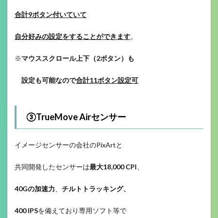
合計9ボタン付いていて
自分好みの設定をすることができます
。
※
マウススクロール上下（2ボタン）も
設定も可能なので
合計11ボタン設定可
③TrueMove Airセンサー
イメージセンサーの会社のPixArtと
共同開発したセンサーは
最大18,000 CPI
、
40Gの加速力
、
チルトトラッキング、
400 IPS
を備えており専用ソフト等で