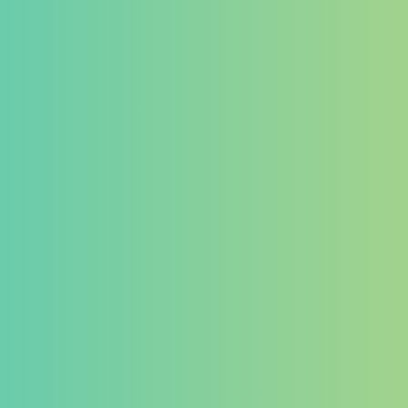
ゲーミングデバイス
イヤホン
マイク
その他
カテゴリー
タグ
PB Tails
検索