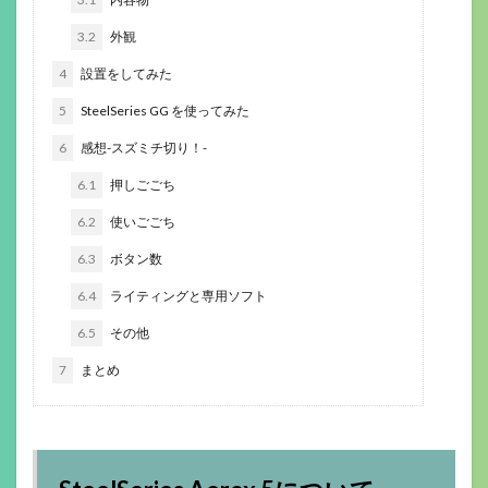
3.2
外観
4
設置をしてみた
5
SteelSeries GG を使ってみた
6
感想-スズミチ切り！-
6.1
押しごごち
6.2
使いごごち
6.3
ボタン数
6.4
ライティングと専用ソフト
6.5
その他
7
まとめ