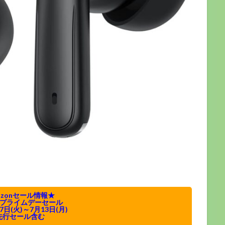
azonセール情報★
n プライムデーセール
7日(火)～7月13日(月)
先行セール含む