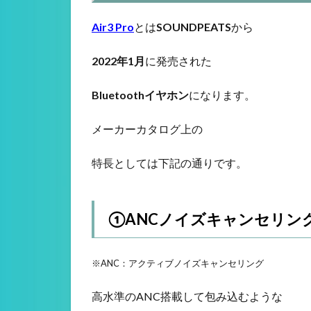
Air3 Pro
とは
SOUNDPEATS
から
2022年1月
に発売された
Bluetoothイヤホン
になります。
メーカーカタログ上の
特長としては下記の通りです。
①ANCノイズキャンセリン
※ANC：アクティブノイズキャンセリング
高水準のANC搭載して包み込むような