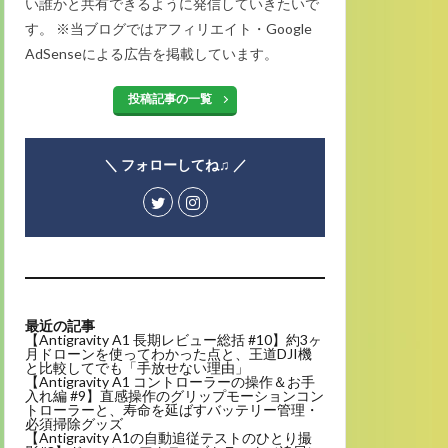
い誰かと共有できるように発信していきたいで
す。 ※当ブログではアフィリエイト・Google
AdSenseによる広告を掲載しています。
投稿記事の一覧
＼ フォローしてね♫ ／
最近の記事
【Antigravity A1 長期レビュー総括 #10】約3ヶ
月ドローンを使ってわかった点と、王道DJI機
と比較してでも「手放せない理由」
【Antigravity A1 コントローラーの操作＆お手
入れ編 #9】直感操作のグリップモーションコン
トローラーと、寿命を延ばすバッテリー管理・
必須掃除グッズ
【Antigravity A1の自動追従テストのひとり撮