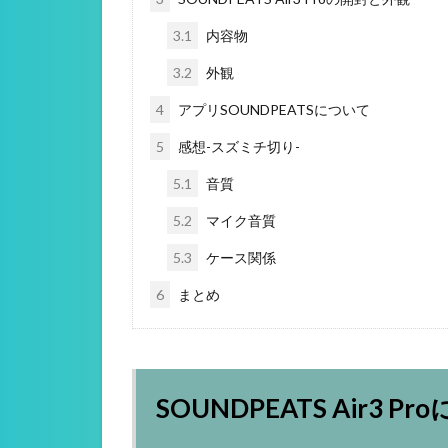
3.1
内容物
3.2
外観
4
アプリSOUNDPEATSについて
5
感想-スズミチ切り-
5.1
音質
5.2
マイク音質
5.3
ケース関係
6
まとめ
SOUNDPEATS Air3 P