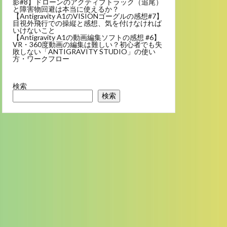
影#8】ドローンのアクティブトラック（追尾）
と障害物回避は本当に使えるか？
【Antigravity A1のVISIONゴーグルの感想#7】
目視外飛行での操縦と感想、気を付けなければ
いけないこと
【Antigravity A1の動画編集ソフトの感想 #6】
VR・360度動画の編集は難しい？初心者でも失
敗しない「ANTIGRAVITY STUDIO」の使い
方・ワークフロー
検索
検索