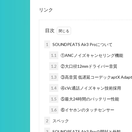
リンク
目次
1
SOUNDPEATS Air3 Proについて
1.1
①ANCノイズキャンセリング機能
1.2
②大口径12mmドライバー音質
1.3
③高音質 低遅延コーデックaptX Adapti
1.4
④cVc通話ノイズキャン技術採用
1.5
⑤最大24時間のバッテリー性能
1.6
⑥イヤホンのタッチセンサー
2
スペック
3
SOUNDPEATS Air3 Proの開封と外観