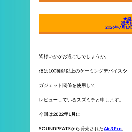
★楽
楽天
2026年7月19
皆様いかがお過ごしでしょうか。
僕は100種類以上のゲーミングデバイスや
ガジェット関係を使用して
レビューしているスズミチと申します。
今回は
2022年1月
に
SOUNDPEATS
から発売された
Air3 Pro
。