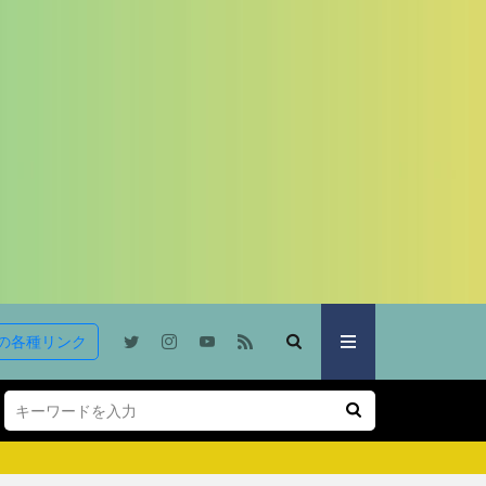
の各種リンク
。