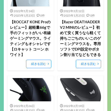
2022年5月14日
2022年3月12日
2025年1月23日
0件
2025年1月25日
0件
【ROCCAT KONE Proの
【Razer DEATHADDER
レビュー】超軽量66gで
V2 MINIのレビュー】初
手のフィットがいい有線
めて安く買うなら軽くて
ゲーミングマウス。ライ
持ちごごちのいいこのゲ
ティングもオシャレです
ーミングマウスを。専用
【ロキャット コーン ホ
ソフトでDPI設定やボタ
ワイト】
ン割り当てなどもできる
続きを読む
続きを読む
2022年2月26日
2022年2月19日
2025年1月25日
0件
2025年1月25日
0件