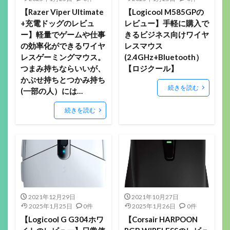
【Razer Viper Ultimate
【Logicool M585GPの
+充電ドッグのレビュ
レビュー】手軽に購入で
ー】軽量でゲームや仕事
きるビジネス向けワイヤ
の効率化ができるワイヤ
レスマウス
レスゲーミングマウス。
(2.4GHz+Bluetooth）
つまみ持ちならいいが、
【ロジクール】
かぶせ持ちとつかみ持ち
続きを読む
(一部の人）には…
続きを読む
2021年12月29日
2021年10月27日
2025年1月25日
0件
2025年1月26日
0件
【Logicool G G304ホワ
【Corsair HARPOON