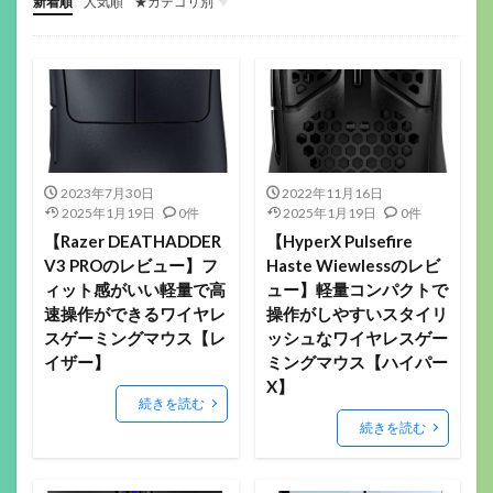
新着順
人気順
★カテゴリ別
ゲーミングデバイス
ガジェット関係
その他(ガジェットや音楽）
音楽機材
マウス
キーボード
ヘッドセット
イヤホン
ゲーミングモニター
ヘッドホン
マイク
配信機材
ゲーミングパッド
ゲーミングチェア
サラウンドアンプ
マウスパッド
Webカメラ
スマートウォッチ
美容
フィットネス
ロボット掃除機
ボードゲーム
2023年7月30日
2022年11月16日
2025年1月19日
0件
2025年1月19日
0件
【Razer DEATHADDER
【HyperX Pulsefire
V3 PROのレビュー】フ
Haste Wiewlessのレビ
ィット感がいい軽量で高
ュー】軽量コンパクトで
速操作ができるワイヤレ
操作がしやすいスタイリ
スゲーミングマウス【レ
ッシュなワイヤレスゲー
イザー】
ミングマウス【ハイパー
X】
続きを読む
続きを読む