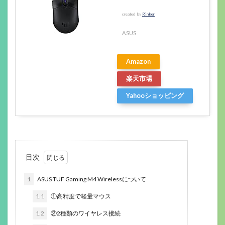
created by
Rinker
ASUS
Amazon
楽天市場
Yahooショッピング
目次
1
ASUS TUF Gaming M4 Wirelessについて
1.1
①高精度で軽量マウス
1.2
②2種類のワイヤレス接続