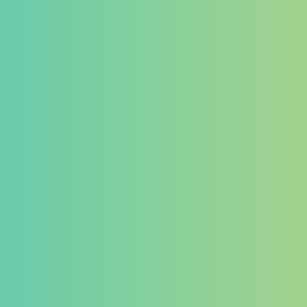
ゲーミングデバイス
イヤホン
マイク
その他
カテゴリー
タグ
PB Tails
検索