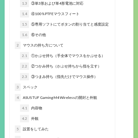
1.3
③単3形および単4形電池に対応
1.4
④100％PTFEマウスフィート
1.5
⑤専用ソフトにてボタンの割り当てと感度設定
1.6
⑥その他
2
マウスの持ち方について
2.1
①かぶせ持ち（手全体でマウスをかぶせる）
2.2
②つかみ持ち（かぶせ持ちから指を立す）
2.3
③つまみ持ち（指先だけでマウス操作）
3
スペック
4
ASUS TUF Gaming M4 Wirelessの開封と外観
4.1
内容物
4.2
外観
5
設置をしてみた