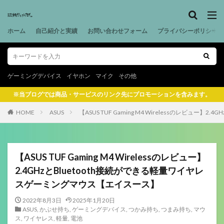
ホーム
自己紹介と実績
お問い合わせフォーム
プライバシーポリシー
ゲーミングデバイス
イヤホン
マイク
その他
※当ブログでは商品・サービスのリンク先にプロモーションを含みます。
HOME
ASUS
【ASUS TUF Gaming M4 Wirelessのレビュ
【ASUS TUF Gaming M4 Wirelessのレビュー】
2.4GHzとBluetooth接続ができる軽量ワイヤレ
スゲーミングマウス【エイスース】
2022年8月3日
2025年1月20日
ASUS
,
かぶせ持ち
,
ゲーミングデバイス
,
つかみ持ち
,
つまみ持ち
,
マウ
ス
,
ワイヤレス
,
軽量
,
電池