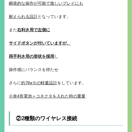
瞬発的な操作が可能で激しいプレイにも
耐えられる設計
となっています。
また
右利き用で左側に
サイドボタンが付いていますが、
両手利き用の形状を採用
し
操作感にバランスを持たせ
さらに
約78g※の軽量設計
をしています。
※単4形電池＋コネクタを入れた時の重量
②2種類のワイヤレス接続