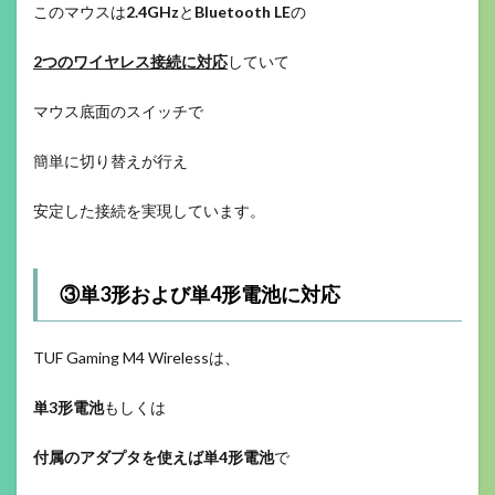
このマウスは
2.4GHz
と
Bluetooth LE
の
2つのワイヤレス接続に対応
していて
マウス底面のスイッチで
簡単に切り替えが行え
安定した接続を実現しています。
③単3形および単4形電池に対応
TUF Gaming M4 Wirelessは、
単3形電池
もしくは
付属のアダプタを使えば単4形電池
で