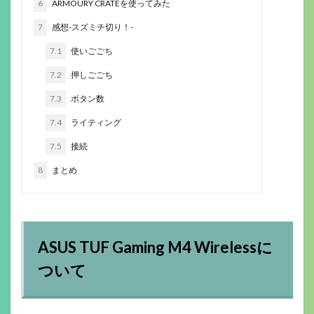
6
ARMOURY CRATEを使ってみた
7
感想-スズミチ切り！-
7.1
使いごごち
7.2
押しごごち
7.3
ボタン数
7.4
ライティング
7.5
接続
8
まとめ
ASUS TUF Gaming M4 Wirelessに
ついて