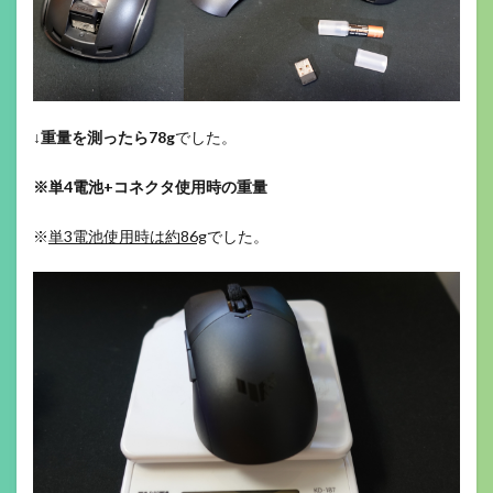
↓
重量を測ったら78g
でした。
※単4電池+コネクタ使用時の重量
※
単3電池使用時は約86g
でした。