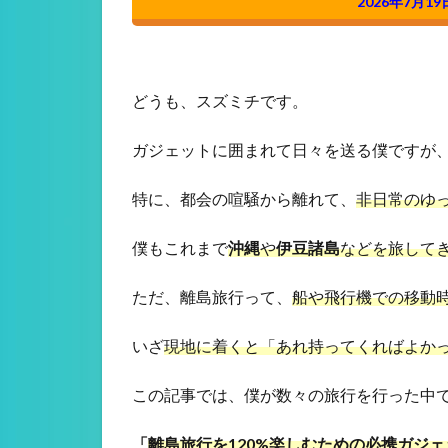
2026年7月19
どうも、スズミチです。
ガジェットに囲まれて日々を送る僕ですが、
特に、都会の喧騒から離れて、
非日常のゆ
僕もこれまで
沖縄
や
伊豆諸島
などを旅して
ただ、離島旅行って、
船や飛行機での移動
いざ
現地に着くと「あれ持ってくればよか
この記事では、僕が数々の旅行を行った中
「
離島旅行を120%楽しむための必携ガジェ