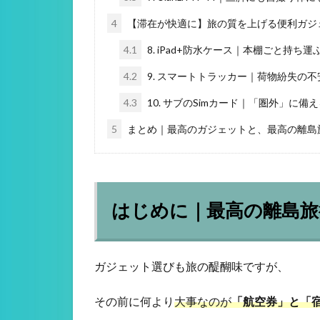
4
【滞在が快適に】旅の質を上げる便利ガジェ
4.1
8. iPad+防水ケース｜本棚ごと持ち
4.2
9. スマートトラッカー｜荷物紛失の
4.3
10. サブのSimカード｜「圏外」に備
5
まとめ｜最高のガジェットと、最高の離島
はじめに｜最高の離島旅
ガジェット選びも旅の醍醐味ですが、
その前に何より
大事なのが
「航空券」と「