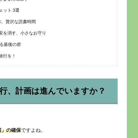
ット 3選
運ぶ、贅沢な読書時間
不安を消す、小さなお守り
える最後の砦
旅行を！
行、計画は進んでいますか？
宿」の確保
ですよね。