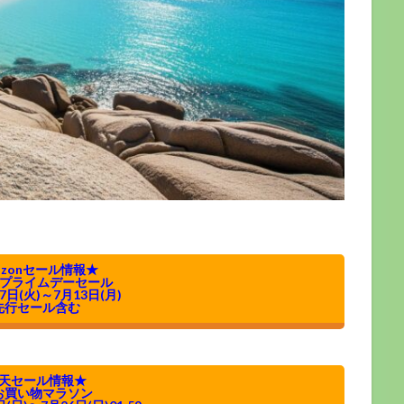
azonセール情報★
n プライムデーセール
7日(火)～7月13日(月)
先行セール含む
天セール情報★
お買い物マラソン