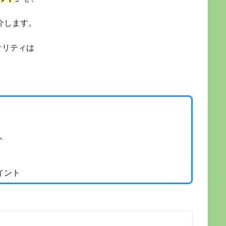
介します。
オリティは
。
ト
イント