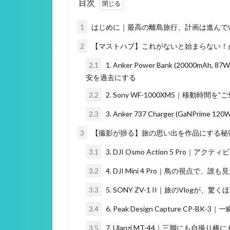
目次
1
はじめに｜最高の離島旅行、計画は進んで
2
【マストハブ】これがないと始まらない！
2.1
1. Anker Power Bank (20000mA
安を過去にする
2.2
2. Sony WF-1000XM5｜移動時間
2.3
3. Anker 737 Charger (GaNPr
3
【撮影が捗る】旅の思い出を作品にする秘密
3.1
3. DJI Osmo Action 5 Pr
3.2
4. DJI Mini 4 Pro｜鳥の視点で
3.3
5. SONY ZV-1 II｜旅のVlogが、驚
3.4
6. Peak Design Capture CP
3.5
7. Ulanzi MT-44｜三脚にも自撮り