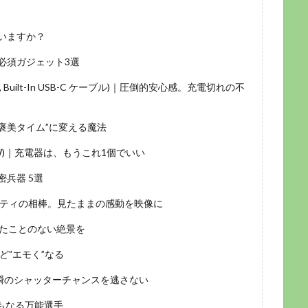
いますか？
必須ガジェット3選
h, 87W, Built-In USB-C ケーブル)｜圧倒的安心感。充電切れの不
を”ご褒美タイム”に変える魔法
ime 120W)｜充電器は、もうこれ1個でいい
兵器 5選
o｜アクティビティの相棒。見たままの感動を映像に
、誰も見たことのない絶景を
くほど”エモく”なる
-BK-3｜一瞬のシャッターチャンスを逃さない
棒にもなる万能選手