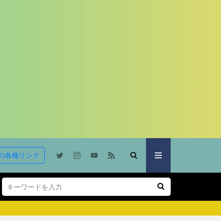
の各種リンク
。