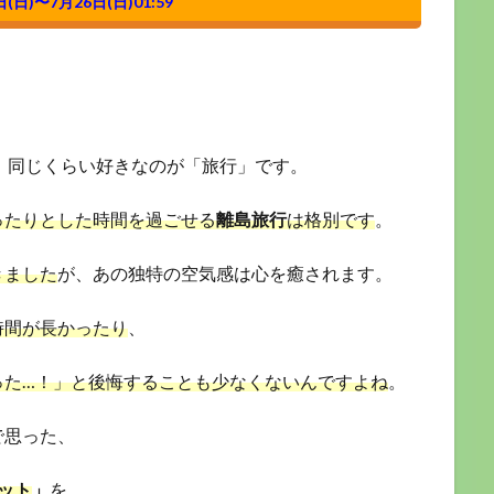
日(日)〜7月26日(日)01:59
 同じくらい好きなのが「旅行」です。
ったりとした時間を過ごせる
離島旅行
は格別です
。
きました
が、あの独特の空気感は心を癒されます。
時間が長かったり
、
った…！」と後悔することも少なくないんですよね
。
で思った、
ット
」
を、