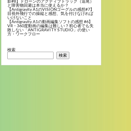
影#8】ドローンのアクティブトラック（追尾）
と障害物回避は本当に使えるか？
【Antigravity A1のVISIONゴーグルの感想#7】
目視外飛行での操縦と感想、気を付けなければ
いけないこと
【Antigravity A1の動画編集ソフトの感想 #6】
VR・360度動画の編集は難しい？初心者でも失
敗しない「ANTIGRAVITY STUDIO」の使い
方・ワークフロー
検索
検索