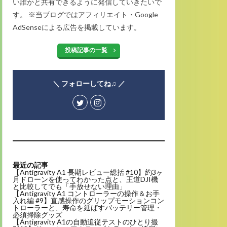
い誰かと共有できるように発信していきたいで
す。 ※当ブログではアフィリエイト・Google
AdSenseによる広告を掲載しています。
投稿記事の一覧
＼ フォローしてね♫ ／
最近の記事
【Antigravity A1 長期レビュー総括 #10】約3ヶ
月ドローンを使ってわかった点と、王道DJI機
と比較してでも「手放せない理由」
【Antigravity A1 コントローラーの操作＆お手
入れ編 #9】直感操作のグリップモーションコン
トローラーと、寿命を延ばすバッテリー管理・
必須掃除グッズ
【Antigravity A1の自動追従テストのひとり撮