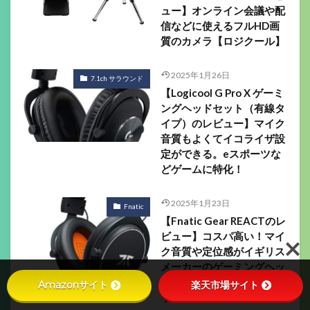
ュー】オンライン会議や配
信などに使えるフルHD画
質のカメラ【ロジクール】
2025年1月26日
7.1ch サラウンド
【Logicool G Pro X ゲーミ
ングヘッドセット（有線タ
イプ）のレビュー】マイク
音質もよくてイコライザ設
定ができる。eスポーツな
どゲームに特化！
2025年1月23日
Fnatic
【Fnatic Gear REACTのレ
ビュー】コスパ高い！マイ
ク音質や定位感がイギリス
メーカーのゲーミングヘッ
ドセット。【フナティック
Amazonサイト
楽天市場サイト
リアクト】