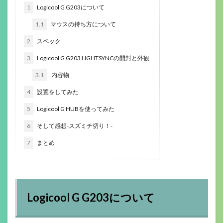
1
Logicool G G203について
1.1
マウスの持ち方について
2
スペック
3
Logicool G G203 LIGHTSYNCの開封と外観
3.1
内容物
4
設置をしてみた
5
Logicool G HUBを使ってみた
6
そして感想-スズミチ切り！-
7
まとめ
Logicool G G203について