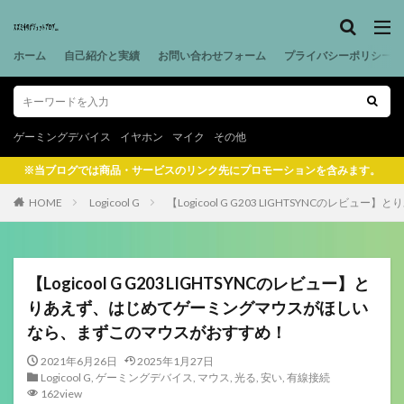
ホーム
自己紹介と実績
お問い合わせフォーム
プライバシーポリシー
ゲーミングデバイス
イヤホン
マイク
その他
※当ブログでは商品・サービスのリンク先にプロモーションを含みます。
HOME
Logicool G
【Logicool G G203 LIGHTSYNC
【Logicool G G203 LIGHTSYNCのレビュー】と
りあえず、はじめてゲーミングマウスがほしい
なら、まずこのマウスがおすすめ！
2021年6月26日
2025年1月27日
Logicool G
,
ゲーミングデバイス
,
マウス
,
光る
,
安い
,
有線接続
162view