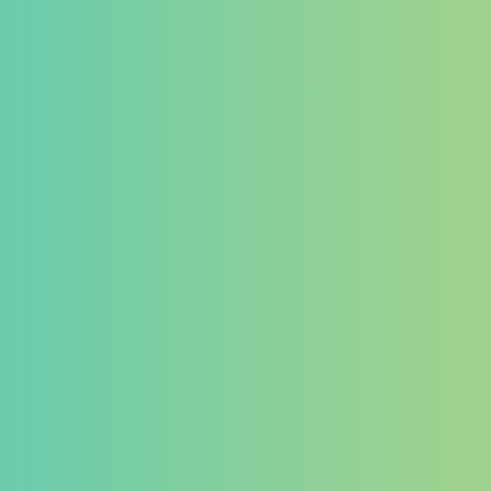
ゲーミングデバイス
イヤホン
マイク
その他
カテゴリー
タグ
PB Tails
検索