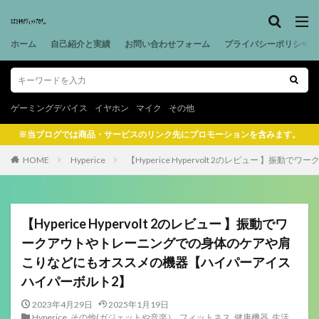
ホーム
自己紹介と実績
お問い合わせフォーム
プライバシーポリシー
ゲーミングデバイス
イヤホン
マイク
その他
※当ブログでは商品・サービスのリンク先にプロモーションを含みます。
HOME
Hyperice
【Hyperice Hypervolt 2のレビュー
【Hyperice Hypervolt 2のレビュー 】振動でワ
ークアウトやトレーニングでの身体のケアや肩
こりなどにもオススメの機器【ハイパーアイス
ハイパーボルト2】
2023年4月29日
2025年1月19日
Hyperice
,
その他(ガジェットや音楽）
,
フィットネス
,
健康機器
,
生活