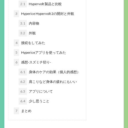
2.1
Hypervolt 製品と比較
3
Hyperice Hypervolt 2の開封と外観
3.1
内容物
3.2
外観
4
接続をしてみた
5
Hypericeアプリを使ってみた
6
感想-スズミチ切り-
6.1
身体のケアの効果（個人的感想）
6.2
肩こりなど身体の疲れにもいい
6.3
アプリについて
6.4
少し思うこと
7
まとめ