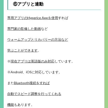
⑥アプリと連動
専用アプリのHyperice Appを使用
すれば
専門家の監修した動画
など
ウォームアップとリカバリーの方法など
学ぶことができます
。
※
現在アプリは英語版のみ対応
しています。
※Android、iOSに対応しています。
また
Bluetooth接続をすれば
自動でスピード調整を行ってくれる
機能
もあります。