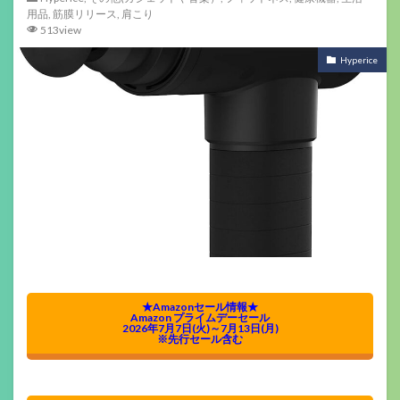
用品
,
筋膜リリース
,
肩こり
513view
Hyperice
★Amazonセール情報★
Amazon プライムデーセール
2026年7月7日(火)～7月13日(月)
※先行セール含む