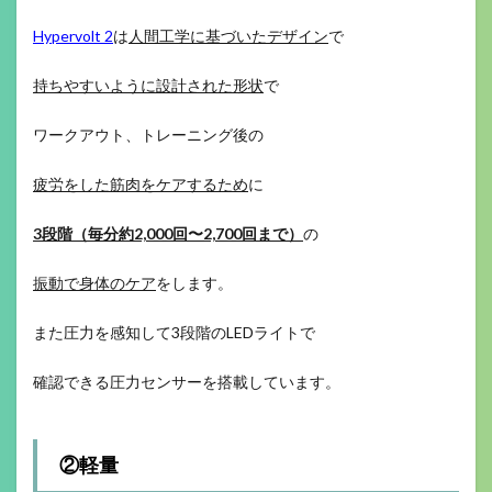
Hypervolt 2
は
人間工学に基づいたデザイン
で
持ちやすいように設計された形状
で
ワークアウト、トレーニング後の
疲労をした筋肉をケアするため
に
3段階（毎分約2,000回〜2,700回まで）
の
振動で身体のケア
をします。
また圧力を感知して3段階のLEDライトで
確認できる圧力センサーを搭載しています。
②軽量