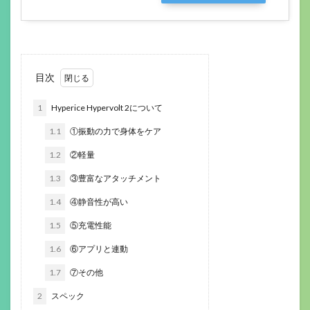
目次
1
Hyperice Hypervolt 2について
1.1
①振動の力で身体をケア
1.2
②軽量
1.3
③豊富なアタッチメント
1.4
④静音性が高い
1.5
⑤充電性能
1.6
⑥アプリと連動
1.7
⑦その他
2
スペック