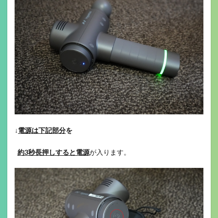
↓
電源は下記部分
を
約3秒長押しすると電源
が入ります。