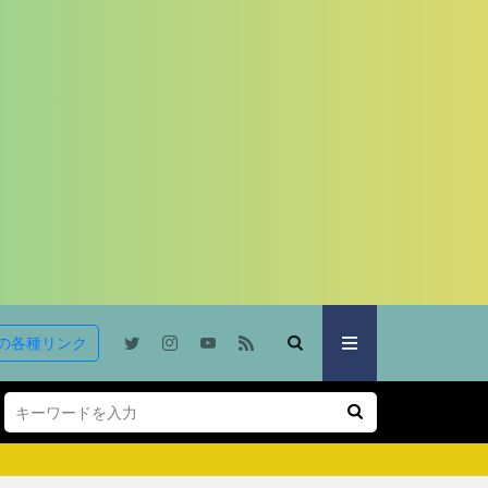
の各種リンク
。