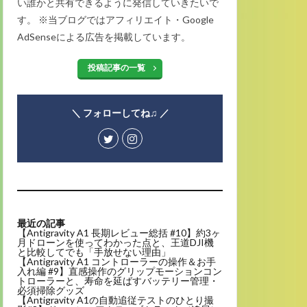
い誰かと共有できるように発信していきたいで
す。 ※当ブログではアフィリエイト・Google
AdSenseによる広告を掲載しています。
投稿記事の一覧
＼ フォローしてね♫ ／
最近の記事
【Antigravity A1 長期レビュー総括 #10】約3ヶ
月ドローンを使ってわかった点と、王道DJI機
と比較してでも「手放せない理由」
【Antigravity A1 コントローラーの操作＆お手
入れ編 #9】直感操作のグリップモーションコン
トローラーと、寿命を延ばすバッテリー管理・
必須掃除グッズ
【Antigravity A1の自動追従テストのひとり撮