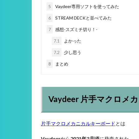
5
Vaydeer専用ソフトを使ってみた
6
STREAM DECKと並べてみた
7
感想-スズミチ切り！-
7.1
よかった
7.2
少し思う
8
まとめ
Vaydeer 片手マク
片手マクロメカニカルキーボード
とは
Vaydeer
から
2021年3月頃
に発売された