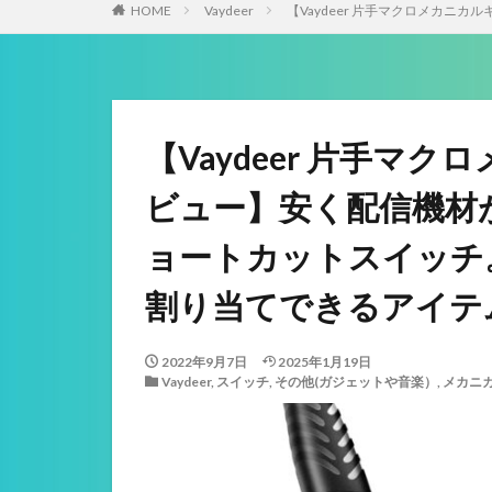
HOME
Vaydeer
【Vaydeer 片手マクロメカ
【Vaydeer 片手マ
ビュー】安く配信機材
ョートカットスイッチ。
割り当てできるアイテ
2022年9月7日
2025年1月19日
Vaydeer
,
スイッチ
,
その他(ガジェットや音楽）
,
メカニ