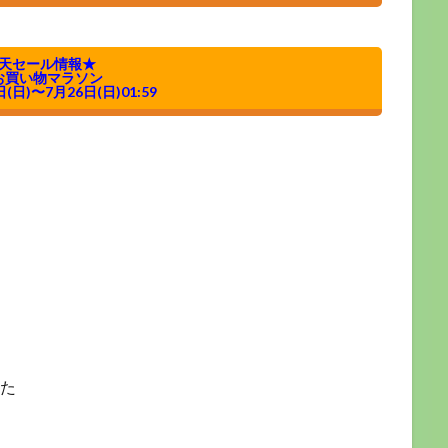
天セール情報★
お買い物マラソン
日(日)〜7月26日(日)01:59
た
、