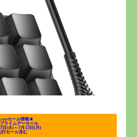
azonセール情報★
n プライムデーセール
7日(火)～7月13日(月)
先行セール含む