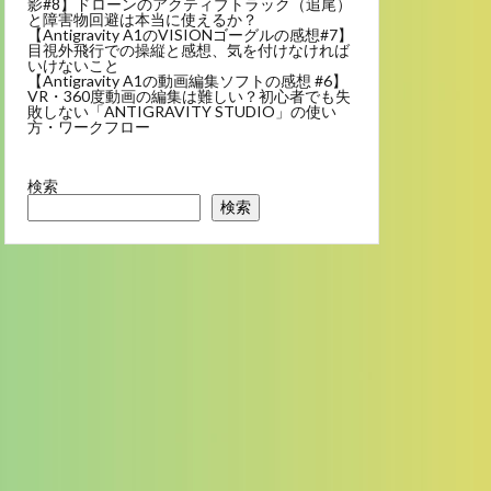
影#8】ドローンのアクティブトラック（追尾）
と障害物回避は本当に使えるか？
【Antigravity A1のVISIONゴーグルの感想#7】
目視外飛行での操縦と感想、気を付けなければ
いけないこと
【Antigravity A1の動画編集ソフトの感想 #6】
VR・360度動画の編集は難しい？初心者でも失
敗しない「ANTIGRAVITY STUDIO」の使い
方・ワークフロー
検索
検索