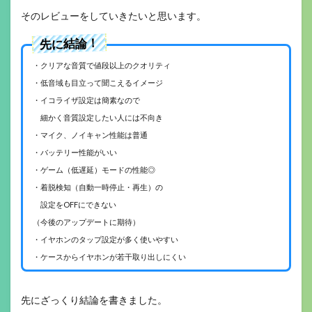
そのレビューをしていきたいと思います。
先に結論！
・クリアな音質で値段以上のクオリティ
・低音域も目立って聞こえるイメージ
・イコライザ設定は簡素なので
細かく音質設定したい人には不向き
・マイク、ノイキャン性能は普通
・バッテリー性能がいい
・ゲーム（低遅延）モードの性能◎
・着脱検知（自動一時停止・再生）の
設定をOFFにできない
（今後のアップデートに期待）
・イヤホンのタップ設定が多く使いやすい
・ケースからイヤホンが若干取り出しにくい
先にざっくり結論を書きました。