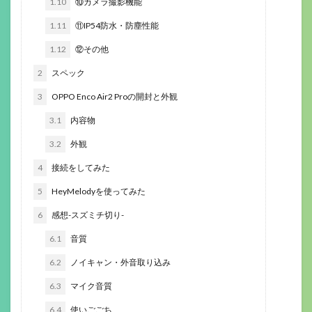
1.10
⑩カメラ撮影機能
1.11
⑪IP54防水・防塵性能
1.12
⑫その他
2
スペック
3
OPPO Enco Air2 Proの開封と外観
3.1
内容物
3.2
外観
4
接続をしてみた
5
HeyMelodyを使ってみた
6
感想-スズミチ切り-
6.1
音質
6.2
ノイキャン・外音取り込み
6.3
マイク音質
6.4
使いごごち