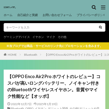
ホーム
自己紹介と実績
お問い合わせフォーム
プライバシーポリシー
ゲーミングデバイス
イヤホン
マイク
その他
※当ブログでは商品・サービスのリンク先にプロモーションを含みます。
HOME
Bluetooth
【OPPO Enco Air2 Pro ホワイトのレ
【OPPO Enco Air2 Pro ホワイトのレビュー】コ
スパが高いロングバッテリー、ノイキャン付き
のBluetoothワイヤレスイヤホン。音質やマイ
ク性能など【オッポ】
2022年12月7日
2025年1月19日
Bluetooth
,
OPPO
,
イヤホン
,
ガジェット関係
,
その他(ガジェットや音