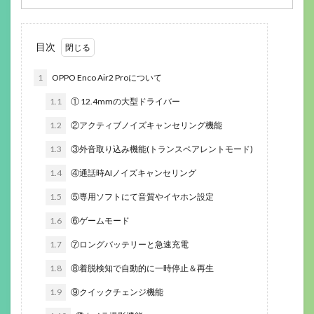
目次
1
OPPO Enco Air2 Proについて
1.1
① 12.4mmの大型ドライバー
1.2
②アクティブノイズキャンセリング機能
1.3
③外音取り込み機能(トランスペアレントモード)
1.4
④通話時AIノイズキャンセリング
1.5
⑤専用ソフトにて音質やイヤホン設定
1.6
⑥ゲームモード
1.7
⑦ロングバッテリーと急速充電
1.8
⑧着脱検知で自動的に一時停止＆再生
1.9
⑨クイックチェンジ機能