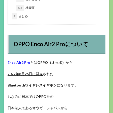
6.5
機能面
7
まとめ
OPPO Enco Air2 Proについて
Enco Air2 Pro
とは
OPPO（オッポ）
から
2022年8月26日に発売
された
Bluetoothワイヤレスイヤホン
になります。
ちなみに日本ではOPPO社の
日本法人であるオウガ・ジャパンから