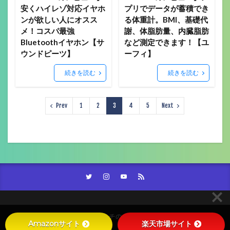
安くハイレゾ対応イヤホ
プリでデータが蓄積でき
ンが欲しい人にオスス
る体重計。BMI、基礎代
メ！コスパ最強
謝、体脂肪量、内臓脂肪
Bluetoothイヤホン【サ
など測定できます！【ユ
ウンドピーツ】
ーフィ】
続きを読む
続きを読む
Prev
1
2
3
4
5
Next
© Copyright 2026
スズミチのガジェットブログ。。。
.
Amazonサイト
楽天市場サイト