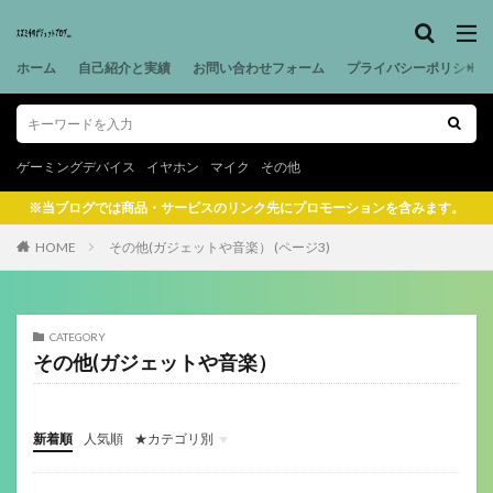
ホーム
自己紹介と実績
お問い合わせフォーム
プライバシーポリシー
ゲーミングデバイス
イヤホン
マイク
その他
※当ブログでは商品・サービスのリンク先にプロモーションを含みます。
HOME
その他(ガジェットや音楽） (ページ3)
CATEGORY
その他(ガジェットや音楽）
新着順
人気順
★カテゴリ別
ゲーミングデバイス
ガジェット関係
その他(ガジェットや音楽）
音楽機材
マウス
キーボード
ヘッドセット
イヤホン
ゲーミングモニター
ヘッドホン
マイク
配信機材
ゲーミングパッド
ゲーミングチェア
サラウンドアンプ
マウスパッド
Webカメラ
スマートウォッチ
美容
フィットネス
ロボット掃除機
ボードゲーム