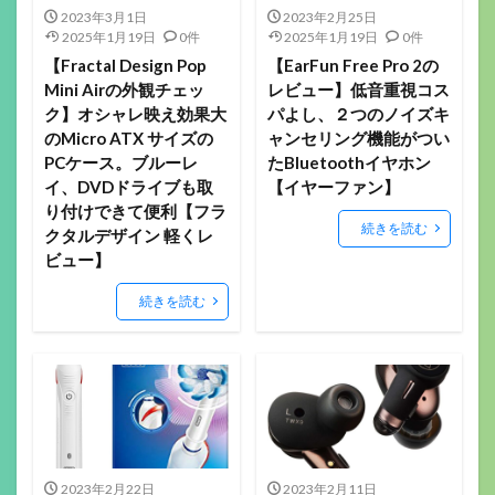
2023年3月1日
2023年2月25日
2025年1月19日
0件
2025年1月19日
0件
【Fractal Design Pop
【EarFun Free Pro 2の
Mini Airの外観チェッ
レビュー】低音重視コス
ク】オシャレ映え効果大
パよし、２つのノイズキ
のMicro ATX サイズの
ャンセリング機能がつい
PCケース。ブルーレ
たBluetoothイヤホン
イ、DVDドライブも取
【イヤーファン】
り付けできて便利【フラ
続きを読む
クタルデザイン 軽くレ
ビュー】
続きを読む
2023年2月22日
2023年2月11日