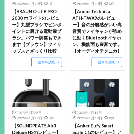
2025年1月19日
0件
2025年1月19日
0件
【BRAUN Oral-B PRO
【Audio-Technica
2000 ホワイトのレビュ
ATH-TWX9のレビュ
ー】丸型ブラシでピンポ
ー】音の分離感がいい高
イントに磨ける電動歯ブ
音質でノイキャンが強め
ラシ。パワー調整もでき
に効くBluetoothイヤホ
ます【ブラウン】フィリ
ン。機能面も豊富です。
ップスとざっくり比較
【オーディオテクニカ】
続きを読む
続きを読む
2023年1月28日
2023年1月11日
2025年1月19日
0件
2025年1月19日
0件
【SOUNDPEATS Air3
【Anker Eufy Smart
Deluxe HSのレビュー】
Scale C1のレビュー】ア