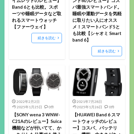
イムレッドのレビュー】
ンド6のレビュー】コス
Band 6とも比較。スポ
パ最強スマートバンド。
ーツや睡眠データなど取
睡眠や運動データを気軽
れるスマートウォッチ
に取りたい人にオスス
【ファーウェイ】
メ！スマートバンド5と
も比較【シャオミ Smart
続きを読む
band 6】
続きを読む
2022年2月2日
2021年7月28日
2025年1月25日
0件
2025年1月26日
0件
【SONY wena 3 WNW-
【HUAWEI Band 6 スマ
C21Aのレビュー】Suica
ートウォッチのレビュ
機能などが付いてて、か
ー】コスパ、バッテリ