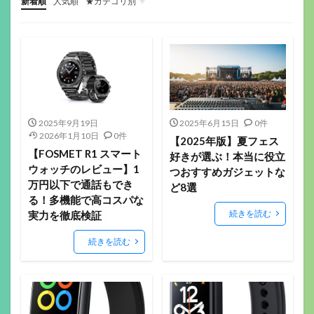
新着順
人気順
★カテゴリ別
ゲーミングデバイス
ガジェット関係
その他(ガジェットや音楽）
音楽機材
マウス
キーボード
ヘッドセット
イヤホン
ゲーミングモニター
ヘッドホン
マイク
配信機材
ゲーミングパッド
ゲーミングチェア
サラウンドアンプ
マウスパッド
Webカメラ
スマートウォッチ
美容
フィットネス
ロボット掃除機
ボードゲーム
2025年9月19日
2025年6月15日
0件
2026年1月10日
0件
【2025年版】夏フェス
【FOSMET R1 スマート
好きが選ぶ！本当に役立
ウォッチのレビュー】1
つおすすめガジェットな
万円以下で通話もでき
ど8選
る！多機能で高コスパな
続きを読む
実力を徹底検証
続きを読む