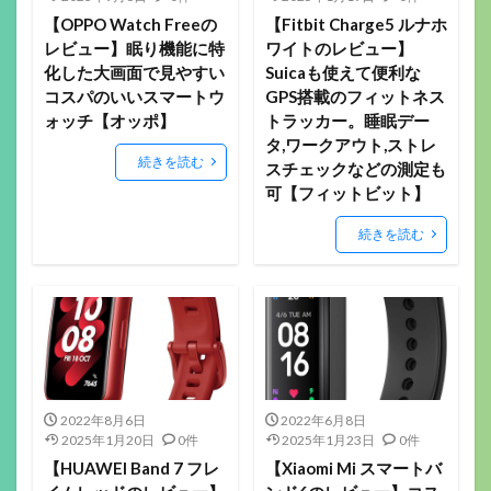
【OPPO Watch Freeの
【Fitbit Charge5 ルナホ
レビュー】眠り機能に特
ワイトのレビュー】
化した大画面で見やすい
Suicaも使えて便利な
コスパのいいスマートウ
GPS搭載のフィットネス
ォッチ【オッポ】
トラッカー。睡眠デー
タ,ワークアウト,ストレ
続きを読む
スチェックなどの測定も
可【フィットビット】
続きを読む
2022年8月6日
2022年6月8日
2025年1月20日
0件
2025年1月23日
0件
【HUAWEI Band 7 フレ
【Xiaomi Mi スマートバ