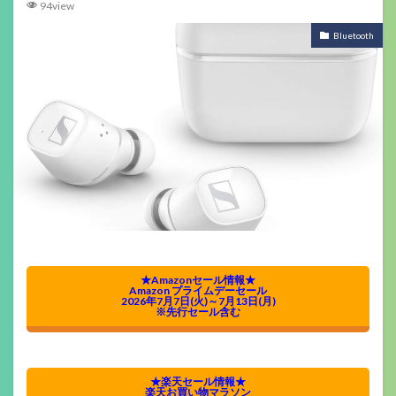
94view
Bluetooth
★Amazonセール情報★
Amazon プライムデーセール
2026年7月7日(火)～7月13日(月)
※先行セール含む
★楽天セール情報★
楽天お買い物マラソン