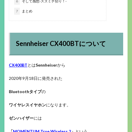
6
そして感想-スズミチ切り！-
7
まとめ
Sennheiser CX400BTについて
CX400BT
とは
Sennheiser
から
2020年9月18日に発売された
Bluetoothタイプ
の
ワイヤレスイヤホン
になります。
ゼンハイザー
には
「
MOMENTUM True Wireless 2
」
という