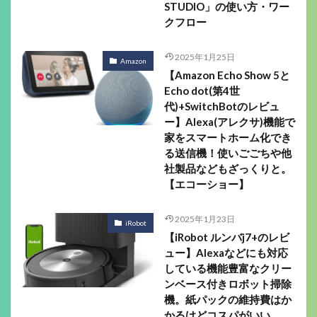
STUDIO」の使い方・ワー
クフロー
2025年1月25日
Amazon
【Amazon Echo Show 5と
Echo dot(第4世
代)+SwitchBotのレビュ
ー】Alexa(アレクサ)機能で
家をスマートホーム化でき
る送信機！使いごごちや他
社製品などもざっくりと。
【エコーショー】
2025年1月23日
iRobot
【iRobot ルンバj7+のレビ
ュー】Alexaなどにも対応
している機能豊富なクリー
ンベース付きロボット掃除
機。紙パックの維持費はか
かるけどコスパがいい