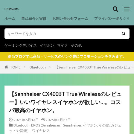
ホーム
自己紹介と実績
お問い合わせフォーム
プライバシーポリシー
ゲーミングデバイス
イヤホン
マイク
その他
※当ブログでは商品・サービスのリンク先にプロモーションを含みます。
HOME
Bluetooth
【Sennheiser CX400BT True Wire
【Sennheiser CX400BT True Wirelessのレビュ
ー】いいワイヤレスイヤホンが欲しい…。コス
パ最高のイヤホン。
2021年6月13日
2025年1月27日
Bluetooth
,
EPOS (Sennheiser)
,
Sennheiser
,
イヤホン
,
その他(ガジェ
ットや音楽）
,
ワイヤレス