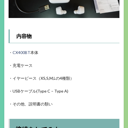
内容物
・
CX400BT
本体
・充電ケース
・イヤーピース（XS,S,M,Lの4種類）
・USBケーブル(Type C – Type A)
・その他、説明書の類い