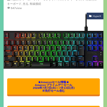
キーボード
,
光る
,
有線接続
847view
HyperX
★Amazonセール情報★
Amazon プライムデーセール
2026年7月7日(火)～7月13日(月)
※先行セール含む