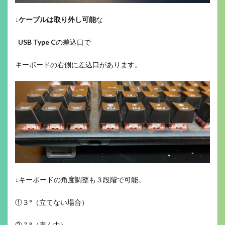
↓
ケーブルは取り外し可能
な
USB Type C
の差込口で
キーボードの右側に差込口があります。
↓キーボードの角度調整も３段階で可能。
①３°（立てない場合）
②７°（真ん中）