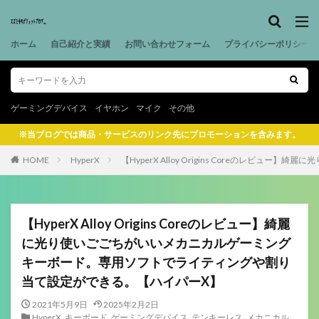
ホーム
自己紹介と実績
お問い合わせフォーム
プライバシーポリシー
ゲーミングデバイス
イヤホン
マイク
その他
※当ブログでは商品・サービスのリンク先にプロモーションを含みます。
HOME
HyperX
【HyperX Alloy Origins Coreの
【HyperX Alloy Origins Coreのレビュー】綺麗
に光り使いごごちがいいメカニカルゲーミング
キーボード。専用ソフトでライティングや割り
当て設定ができる。【ハイパーX】
2021年5月9日
2025年2月2日
HyperX
,
キーボード
,
ゲーミングデバイス
,
テンキーレス
,
メカニカル