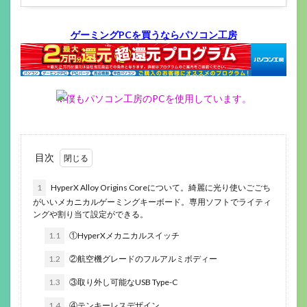
ゲーミングPCを買うならパソコン工房
※僕もパソコン工房のPCを使用しています。
目次
1
HyperX Alloy Origins Coreについて。綺麗に光り使いごごち
がいいメカニカルゲーミングキーボード。専用ソフトでライティ
ングや割り当て設定ができる。
1.1
①HyperXメカニカルスイッチ
1.2
②航空機グレードのフルアルミボディー
1.3
③取り外し可能なUSB Type-C
1.4
④テンキーレスデザイン