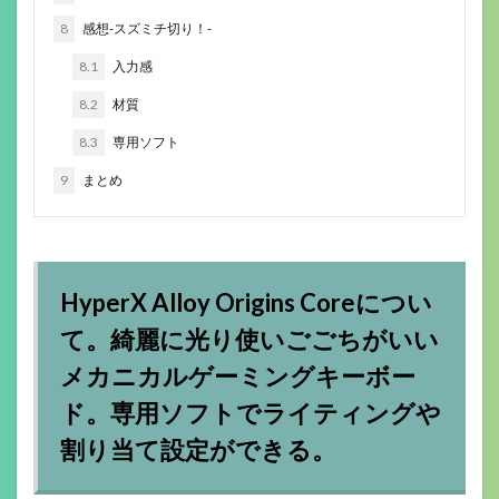
8
感想-スズミチ切り！-
8.1
入力感
8.2
材質
8.3
専用ソフト
9
まとめ
HyperX Alloy Origins Coreについ
て。綺麗に光り使いごごちがいい
メカニカルゲーミングキーボー
ド。専用ソフトでライティングや
割り当て設定ができる。