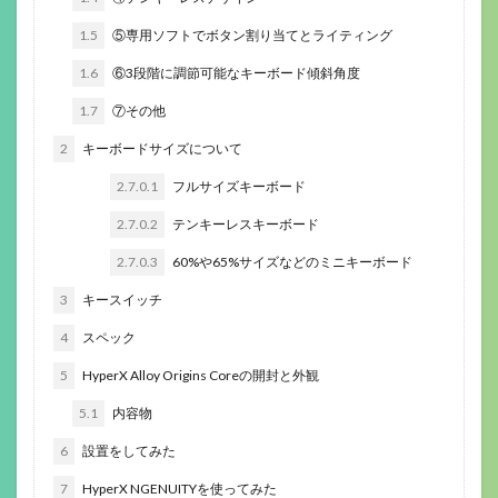
1.5
⑤専用ソフトでボタン割り当てとライティング
1.6
⑥3段階に調節可能なキーボード傾斜角度
1.7
⑦その他
2
キーボードサイズについて
2.7.0.1
フルサイズキーボード
2.7.0.2
テンキーレスキーボード
2.7.0.3
60%や65%サイズなどのミニキーボード
3
キースイッチ
4
スペック
5
HyperX Alloy Origins Coreの開封と外観
5.1
内容物
6
設置をしてみた
7
HyperX NGENUITYを使ってみた