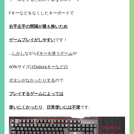
Fキーなどをなくしたキーボードで
右手左手の間隔が最も狭いため
ゲームプレイがしやすい
です！
…
しかし
ながら
Fキーを使うゲーム
や
60%サイズは
Deleteキーなどの
ボタンがなかったりする
ので
プレイするゲームによっては
使いにくかったり
、
日常使いには不便
です。