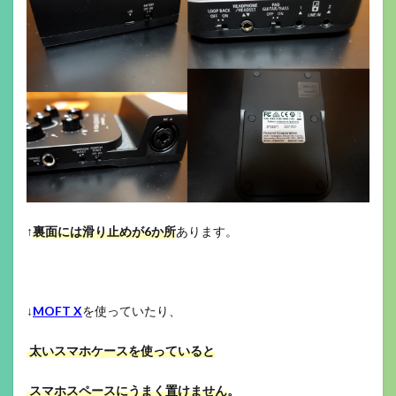
↑
裏面には滑り止めが6か所
あります。
↓
MOFT X
を使っていたり、
太いスマホケースを使っていると
スマホスペースにうまく置けません
。