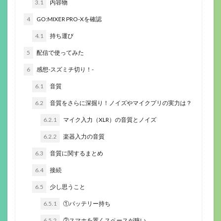
3.1
内容物
4
GO:MIXER PRO-Xを確認
4.1
持ち運び
5
配信で使ってみた
6
感想-スズミチ切り！-
6.1
音質
6.2
音質をさらに深掘り！ノイズやマイクプリの実力は？
6.2.1
マイク入力（XLR）の音質とノイズ
6.2.2
楽器入力の音質
6.3
音質に関するまとめ
6.4
接続
6.5
少し思うこと
6.5.1
①バッテリー持ち
6.5.2
②スマホを置くスペースが狭い