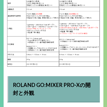
ROLAND GO:MIXER PRO-Xの開
封と外観