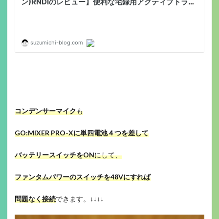
コンデンサーマイク
も
GO:MIXER PRO-Xに
単四電池４つを差して
バッテリースイッチをON
にして、
ファンタムパワーのスイッチを48Vにすれば
問題なく接続
できます。↓↓↓↓