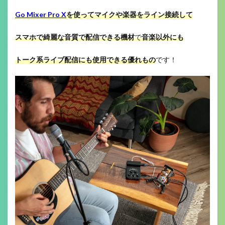
Go Mixer Pro X
を使って
マイクや楽器をライン接続して
スマホで綺麗な音質で配信できる機材
で
音楽以外にも
トーク系ライブ配信にも
使用できる優れもの
です！