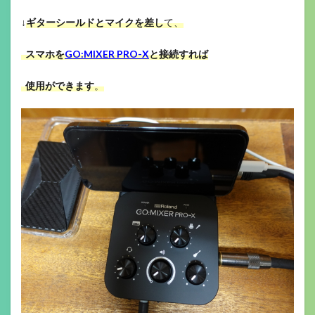
↓
ギターシールドとマイクを差し
て、
スマホを
GO:MIXER PRO-X
と接続すれば
使用ができます
。