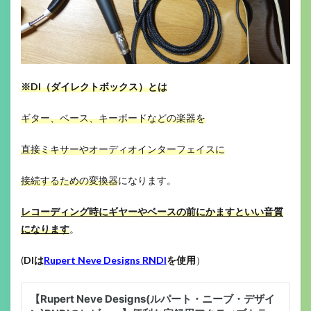
※DI（ダイレクトボックス）とは
ギター、ベース、キーボードなどの楽器を
直接ミキサーやオーディオインターフェイスに
接続するための変換器
になります。
レコーディング時にギヤーやベースの前にかますといい音質
になります
。
(
DIは
Rupert Neve Designs RNDI
を使用
）