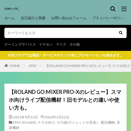
ホーム
自己紹介と実績
お問い合わせフォーム
プライバシーポリシー
ゲーミングデバイス
イヤホン
マイク
その他
※当ブログでは商品・サービスのリンク先にプロモーションを含みます。
HOME
DTM
【ROLAND GO:MIXER PRO-Xのレビュー】ス
【ROLAND GO:MIXER PRO-Xのレビュー】スマ
ホ向けライブ配信機材！旧モデルとの違いや使
い方も。
2021年9月15日
2026年1月22日
DTM
,
ROLAND
,
スマホ向け
,
その他(ガジェットや音楽）
,
配信機材
,
音
楽機材