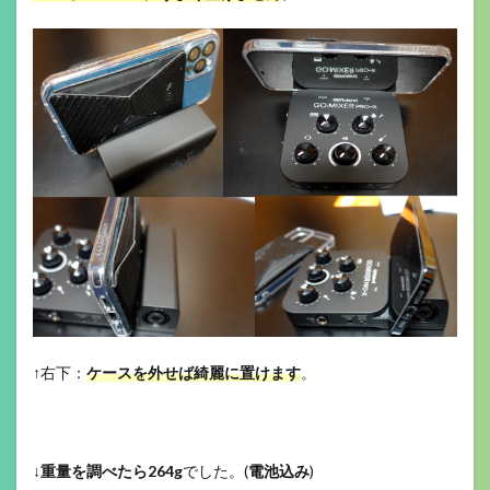
↑右下：
ケースを外せば綺麗に置けます
。
↓
重量を調べたら264g
でした。(
電池込み
)