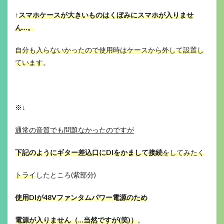
↑
スマホケースが大きいものはくぼみにスマホが入りませ
ん…。
自分も入らないかったので使用時はケースから外して設置し
ています
。
※↓
通常の音質でも問題なかったのですが
下記のようにギター差込口にDIをかまして
接続
をしてみたく
トライ
したところ(紫部分)
使用DIが48Vファンタムパワー電源のため
電源が入りません（…当然ですが(笑)）
。