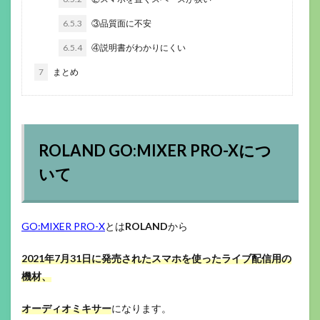
6.5.3
③品質面に不安
6.5.4
④説明書がわかりにくい
7
まとめ
ROLAND GO:MIXER PRO-Xにつ
いて
GO:MIXER PRO-X
とは
ROLAND
から
2021年7月31日に発売された
スマホを使ったライブ配信用の
機材、
オーディオミキサー
になります。