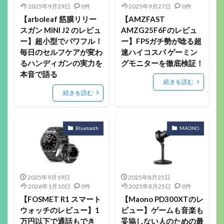
2025年9月29日
0件
2025年9月27日
0件
【arboleaf 筋膜リリー
【AMZFAST
スガン MINI J2 のレビュ
AMZG25F6Fのレビュ
ー】超小型でパワフル！
ー】FPSガチ勢が唸る超
毎日のセルフケアが変わ
速ハイコスパ ゲーミン
るハンディガンの実力を
グモニターを徹底検証！
本音で語る
続きを読む
続きを読む
Bluetooth
MAONO
2025年9月19日
2025年8月25日
2026年1月10日
0件
2025年8月25日
0件
【FOSMET R1 スマート
【Maono PD300XTのレ
ウォッチのレビュー】1
ビュー】ゲームも音楽も
万円以下で通話もでき
妥協しない人のための最