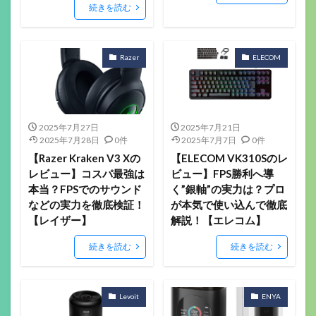
続きを読む
Razer
ELECOM
2025年7月27日
2025年7月21日
2025年7月28日
0件
2025年7月7日
0件
【Razer Kraken V3 Xの
【ELECOM VK310Sのレ
レビュー】コスパ最強は
ビュー】FPS勝利へ導
本当？FPSでのサウンド
く”銀軸”の実力は？プロ
などの実力を徹底検証！
が本気で使い込んで徹底
【レイザー】
解説！【エレコム】
続きを読む
続きを読む
Levoit
ENYA