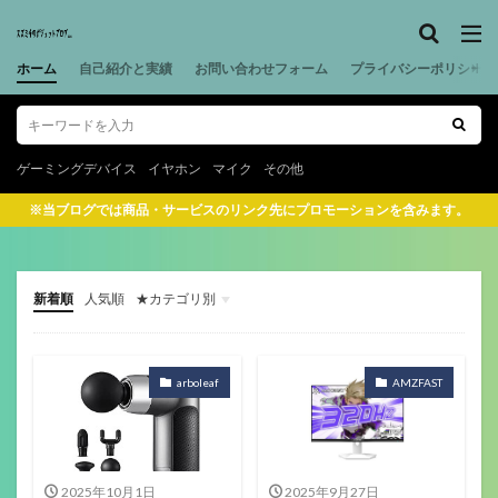
ホーム
自己紹介と実績
お問い合わせフォーム
プライバシーポリシー
ゲーミングデバイス
イヤホン
マイク
その他
※当ブログでは商品・サービスのリンク先にプロモーションを含みます。
新着順
人気順
★カテゴリ別
ゲーミングデバイス
ガジェット関係
その他(ガジェットや音楽）
音楽機材
マウス
キーボード
ヘッドセット
イヤホン
ゲーミングモニター
ヘッドホン
マイク
配信機材
ゲーミングパッド
ゲーミングチェア
サラウンドアンプ
マウスパッド
Webカメラ
スマートウォッチ
美容
フィットネス
ロボット掃除機
ボードゲーム
arboleaf
AMZFAST
2025年10月1日
2025年9月27日