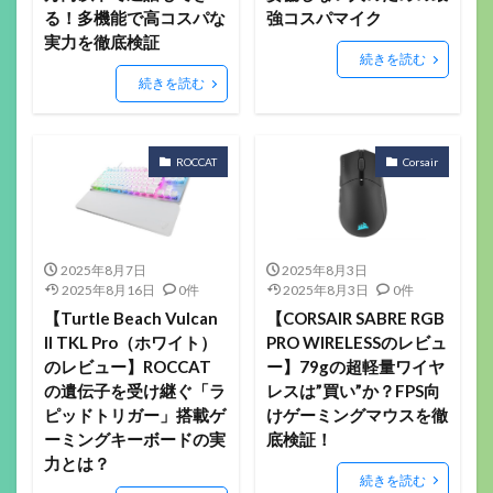
る！多機能で高コスパな
強コスパマイク
実力を徹底検証
続きを読む
続きを読む
ROCCAT
Corsair
2025年8月7日
2025年8月3日
2025年8月16日
0件
2025年8月3日
0件
【Turtle Beach Vulcan
【CORSAIR SABRE RGB
II TKL Pro（ホワイト）
PRO WIRELESSのレビュ
のレビュー】ROCCAT
ー】79gの超軽量ワイヤ
の遺伝子を受け継ぐ「ラ
レスは”買い”か？FPS向
ピッドトリガー」搭載ゲ
けゲーミングマウスを徹
ーミングキーボードの実
底検証！
力とは？
続きを読む