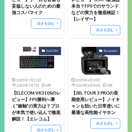
妥協しない人のための最
本当？FPSでのサウンド
強コスパマイク
などの実力を徹底検証！
【レイザー】
続きを読む
続きを読む
ELECOM
Bluetooth
2025年7月21日
2025年6月29日
2025年7月7日
0件
2025年6月30日
0件
【ELECOM VK310Sのレ
【JBL TOUR 3 PROの長
ビュー】FPS勝利へ導
期使用レビュー】ノイキ
く”銀軸”の実力は？プロ
ャンも効いた日常使いに
が本気で使い込んで徹底
最適な高性能イヤホン
解説！【エレコム】
続きを読む
続きを読む