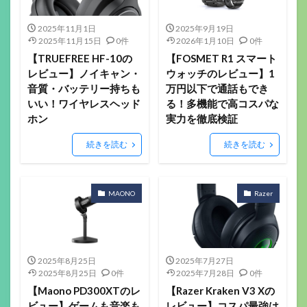
2025年11月1日
2025年9月19日
2025年11月15日
0件
2026年1月10日
0件
【TRUEFREE HF-10の
【FOSMET R1 スマート
レビュー】ノイキャン・
ウォッチのレビュー】1
音質・バッテリー持ちも
万円以下で通話もでき
いい！ワイヤレスヘッド
る！多機能で高コスパな
ホン
実力を徹底検証
続きを読む
続きを読む
MAONO
Razer
2025年8月25日
2025年7月27日
2025年8月25日
0件
2025年7月28日
0件
【Maono PD300XTのレ
【Razer Kraken V3 Xの
ビュー】ゲームも音楽も
レビュー】コスパ最強は