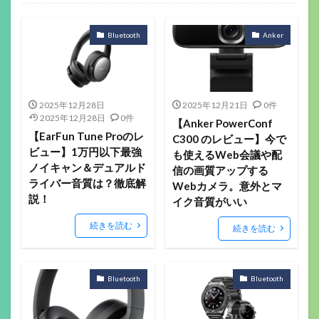
ゲーミングデバイス
ガジェット関係
その他(ガジェットや音楽）
音楽機材
マウス
キーボード
ヘッドセット
イヤホン
ゲーミングモニター
ヘッドホン
マイク
配信機材
ゲーミングパッド
ゲーミングチェア
サラウンドアンプ
マウスパッド
Webカメラ
スマートウォッチ
美容
フィットネス
ロボット掃除機
ボードゲーム
Bluetooth
Anker
2025年12月28日
2025年12月21日
0件
2025年12月28日
0件
【Anker PowerConf
【EarFun Tune Proのレ
C300 のレビュー】今で
ビュー】1万円以下最強
も使えるWeb会議や配
ノイキャン＆デュアルド
信の画質アップする
ライバー音質は？徹底解
Webカメラ。意外とマ
説！
イク音質がいい
続きを読む
続きを読む
Bluetooth
Bluetooth