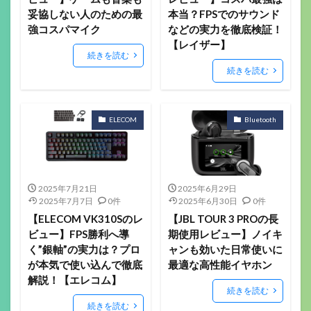
妥協しない人のための最
本当？FPSでのサウンド
強コスパマイク
などの実力を徹底検証！
【レイザー】
続きを読む
続きを読む
ELECOM
Bluetooth
2025年7月21日
2025年6月29日
2025年7月7日
0件
2025年6月30日
0件
【ELECOM VK310Sのレ
【JBL TOUR 3 PROの長
ビュー】FPS勝利へ導
期使用レビュー】ノイキ
く”銀軸”の実力は？プロ
ャンも効いた日常使いに
が本気で使い込んで徹底
最適な高性能イヤホン
解説！【エレコム】
続きを読む
続きを読む