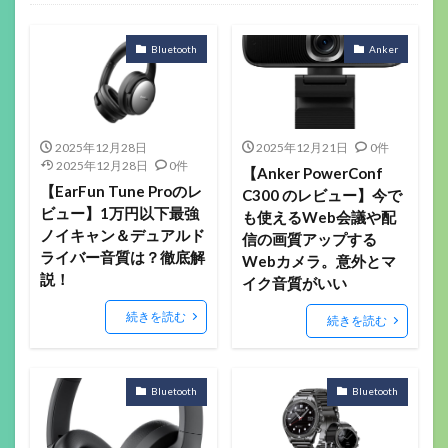
ゲーミングデバイス
ガジェット関係
その他(ガジェットや音楽）
音楽機材
マウス
キーボード
ヘッドセット
イヤホン
ゲーミングモニター
ヘッドホン
マイク
配信機材
ゲーミングパッド
ゲーミングチェア
サラウンドアンプ
マウスパッド
Webカメラ
スマートウォッチ
美容
フィットネス
ロボット掃除機
ボードゲーム
Bluetooth
Anker
2025年12月28日
2025年12月21日
0件
2025年12月28日
0件
【Anker PowerConf
【EarFun Tune Proのレ
C300 のレビュー】今で
ビュー】1万円以下最強
も使えるWeb会議や配
ノイキャン＆デュアルド
信の画質アップする
ライバー音質は？徹底解
Webカメラ。意外とマ
説！
イク音質がいい
続きを読む
続きを読む
Bluetooth
Bluetooth