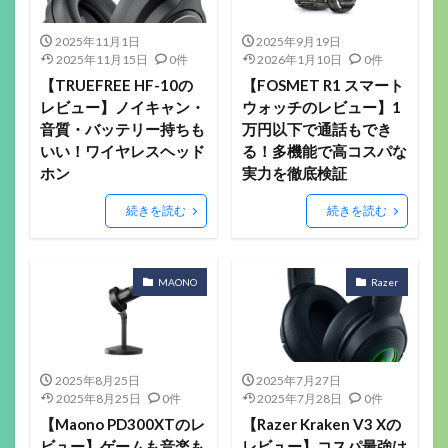
2025年11月1日
2025年9月19日
2025年11月15日
0件
2026年1月10日
0件
【TRUEFREE HF-10の
【FOSMET R1 スマート
レビュー】ノイキャン・
ウォッチのレビュー】1
音質・バッテリー持ちも
万円以下で通話もでき
いい！ワイヤレスヘッド
る！多機能で高コスパな
ホン
実力を徹底検証
続きを読む
続きを読む
MAONO
Razer
2025年8月25日
2025年7月27日
2025年8月25日
0件
2025年7月28日
0件
【Maono PD300XTのレ
【Razer Kraken V3 Xの
ビュー】ゲームも音楽も
レビュー】コスパ最強は